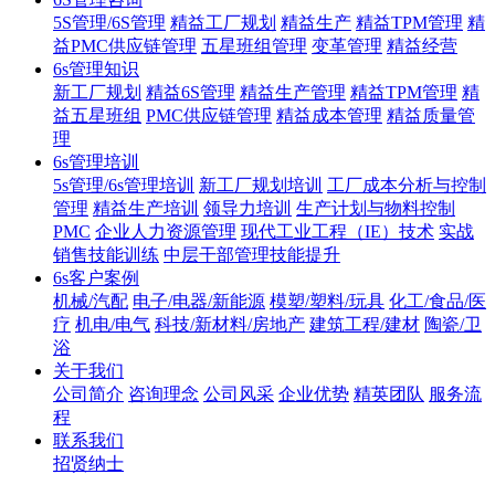
5S管理/6S管理
精益工厂规划
精益生产
精益TPM管理
精
益PMC供应链管理
五星班组管理
变革管理
精益经营
6s管理知识
新工厂规划
精益6S管理
精益生产管理
精益TPM管理
精
益五星班组
PMC供应链管理
精益成本管理
精益质量管
理
6s管理培训
5s管理/6s管理培训
新工厂规划培训
工厂成本分析与控制
管理
精益生产培训
领导力培训
生产计划与物料控制
PMC
企业人力资源管理
现代工业工程（IE）技术
实战
销售技能训练
中层干部管理技能提升
6s客户案例
机械/汽配
电子/电器/新能源
模塑/塑料/玩具
化工/食品/医
疗
机电/电气
科技/新材料/房地产
建筑工程/建材
陶瓷/卫
浴
关于我们
公司简介
咨询理念
公司风采
企业优势
精英团队
服务流
程
联系我们
招贤纳士