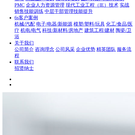
PMC
企业人力资源管理
现代工业工程（IE）技术
实战
销售技能训练
中层干部管理技能提升
6s客户案例
机械/汽配
电子/电器/新能源
模塑/塑料/玩具
化工/食品/医
疗
机电/电气
科技/新材料/房地产
建筑工程/建材
陶瓷/卫
浴
关于我们
公司简介
咨询理念
公司风采
企业优势
精英团队
服务流
程
联系我们
招贤纳士